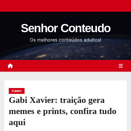
S
k
i
Senhor Conteudo
p
t
Os melhores conteúdos adultos!
o
c
o
n
t
e
FUNNY
n
Gabi Xavier: traição gera
t
memes e prints, confira tudo
aqui