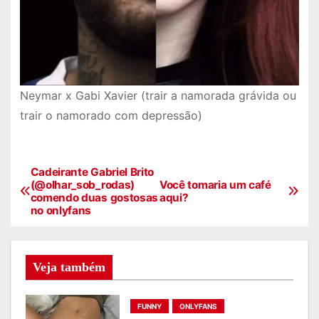
Neymar x Gabi Xavier (trair a namorada grávida ou
trair o namorado com depressão)
Cadeirante Gabriel Brito
N
(@olhar_sob_rodas)
Você tomaria um café
comendo duas gostosas
aqui?
a
no onlyfans
v
e
Veja também
g
FUNNY
ONLYFANS