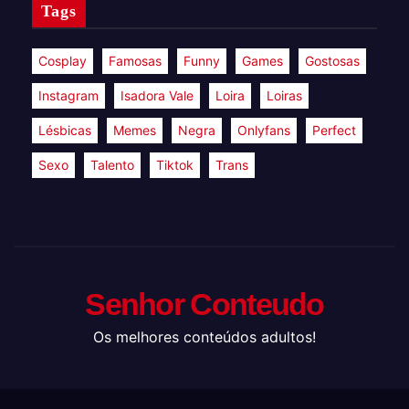
Tags
Cosplay
Famosas
Funny
Games
Gostosas
Instagram
Isadora Vale
Loira
Loiras
Lésbicas
Memes
Negra
Onlyfans
Perfect
Sexo
Talento
Tiktok
Trans
Senhor Conteudo
Os melhores conteúdos adultos!