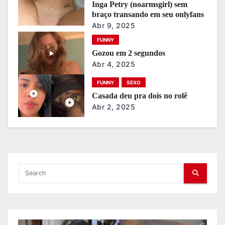
a
Inga Petry (noarmsgirl) sem
braço transando em seu onlyfans
ç
Abr 9, 2025
ã
FUNNY
Gozou em 2 segundos
o
Abr 4, 2025
d
FUNNY
SEXO
Casada deu pra dois no rolê
e
Abr 2, 2025
P
o
s
t