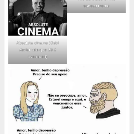
soneca meme
Absolute cinema (Gabi
Xavier fala que 69 é
overrated)