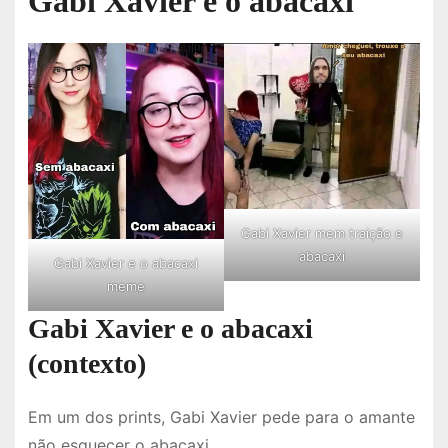
Gabi Xavier e o abacaxi
Gabi Xavier mem traição e
abacaxi
Gabi Xavier e o abacaxi
meme
Gabi Xavier e o abacaxi
(contexto)
Em um dos prints, Gabi Xavier pede para o amante
não esquecer o abacaxi.