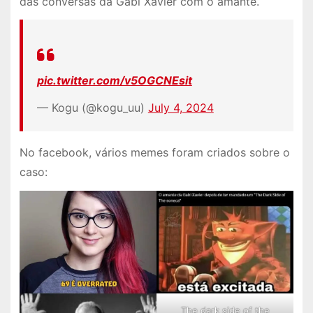
das conversas da Gabi Xavier com o amante.
pic.twitter.com/v5OGCNEsit
— Kogu (@kogu_uu)
July 4, 2024
No facebook, vários memes foram criados sobre o
caso:
The dark side of the